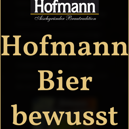
helles, leichtes Starkbier. FARBE:
intensives Gold GERUCH: frisch, hopfige
florale und grüne Noten GESCHMACK:
Hofmann
vollmundig, malzaromatisch, hopfiger
Abgang HOPFEN: 2 Aromahopfen MALZ:
Pilsner Gerstenmalz ALKOHOL: 7,5 % vol.
STAMMWÜRZE: 16,8 °P Jetzt im gut
Bier
sortierten Getränkehandel und natürlich
bei uns in Pahres!
bewusst