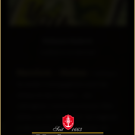
Hofmann Maibock
veröffentlicht am 08.05.2026
Herrlich – Helles –
Hofmann.
Da werden Frühlingsgefühle wach! Der
Höhepunkt des Frühjahrs ... das
Lieblingsbier unseres Braumeisters Peter
Köhler, von ihm 2014 kreiert. Der Gegenpol
zu den dunklen, schweren Böcken: ein