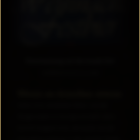
Einstimmung auf die staade Zeit
veröffentlicht am 11.11.2024
Wenn es draußen etwas
kälter wird, die Blätter fallen und der
Morgennebel im Aischgrund steht, dann
kommt langsam eine Jahreszeit, bei der
man gerne zuhause, in der warmen Stube,