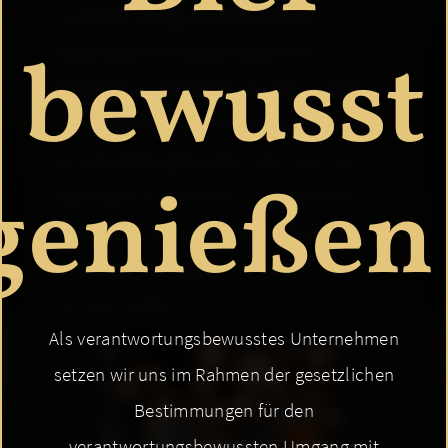
im Trunk. Süffige, leichte Süße im
bewusst
Geschmack mit einem Hauch von
Mandarine und Orange. Ein Bier sowohl
zum guten Essen, als auch gerne einmal
für sich allein getrunken. Am Tisch, auf
genießen
dem Sofa, im Lehnstuhl ... Weihnachts-
Festbier ist nur saisonal erhältlich (ab 11.
November, solange Vorrat reicht) im 20 x
0,5 Liter Kasten.
Als verantwortungsbewusstes Unternehmen
setzen wir uns im Rahmen der gesetzlichen
Bestimmungen für den
verantwortungsbewussten Umgang mit