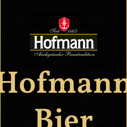
mit der Familie oder Freunden und
Bekannten sitzt und über das vergangene
Jahr plaudert. Auch ein deftiges Essen darf
hierbei natürlich nicht fehlen. Und wenn
es dann so richtig festlich wird, natürlich
auch noch das richtige Bier dazu. Für diese
Hofman
Jahreszeit brauen wir hier in Pahres immer
ein ganz besonderes Bier. Unser
Weihnachts-Festbier! Ein Bier das so ganz
genau in diese Zeit passt: eingebraut mit
Bier
ausgesuchten Spezialmalzen. Leuchtend
orange-rote Farbe und körperreich, malzig