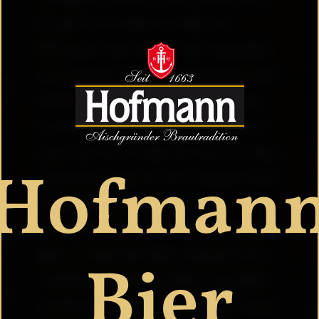
mit der Familie oder Freunden und
Bekannten sitzt und über das vergangene
Jahr plaudert. Auch ein deftiges Essen darf
hierbei natürlich nicht fehlen. Und wenn
es dann so richtig festlich wird, natürlich
auch noch das richtige Bier dazu. Für diese
Hofman
Jahreszeit brauen wir hier in Pahres immer
ein ganz besonderes Bier. Unser
Weihnachts-Festbier! Ein Bier das so ganz
genau in diese Zeit passt: eingebraut mit
Bier
ausgesuchten Spezialmalzen. Leuchtend
orange-rote Farbe und körperreich, malzig