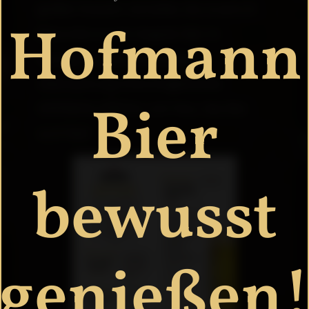
großen Festzelt. Genießen Sie unsere 15
Hofmann
Biersorten an der längsten Bar im
Aischgrund. Die vollmundige
Überraschung: Extra eingebrautes
Bier
HOFMANN-SPEZIAL vom Fass. Das Bier
zum Fest!
bewusst
genießen