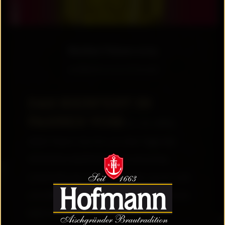
Bierfest Pahres 2023
veröffentlicht am 07.03.2023
DAS BIERFEST IN
PAHRES VOM
21.-23. APRIL
2023! Feiern Sie mit uns drei Tage das
HOFMANN-BIERFEST. Kulinarisches,
Unterhaltung, Spaß und gute Laune rund
ums Bier! Freuen Sie sich auf eine frische
Maß HOFMANN-SPEZIAL, serviert im