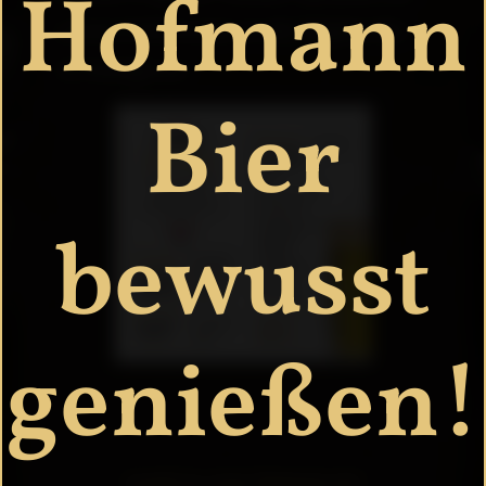
Hofmann
unsere 15 Biersorten an der längsten Bar
im Aischgrund.
Bier
bewusst
genießen!
ZURÜCK ZUR ÜBERSICHT