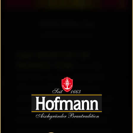
Bierfest Pahres 2024
veröffentlicht am 02.04.2024
DAS BIERFEST IN
PAHRES VOM
19-21. APRIL
2024! Feiern Sie mit uns drei Tage das
HOFMANN-BIERFEST. Kulinarisches,
Unterhaltung, Spaß und gute Laune rund
ums Bier! Freuen Sie sich auf eine frische
Maß HOFMANN-EXPORT-SPEZIAL-BIER,
serviert im großen Festzelt. Genießen Sie