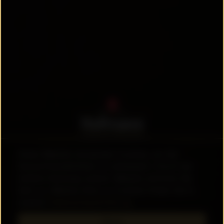
Diese Website verwendet Cookies, um die
Privatbrauerei
Nutzerfreundlichkeit zu verbessern. Durch die
Hofmann GmbH & Co. KG
weitere Nutzung unserer Website stimmen Sie
Dettendorfer Str. 1
dem zu. Weitere Infos zu Cookies finden Sie in
91468 Pahres
unserer
Datenschutzerklärung.
09163 - 99 87 0
info@hofmann-bier.de
Okay!